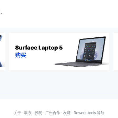
闭。
关于
·
联系
·
投稿
·
广告合作
·
友链
·
Rework.tools 导航