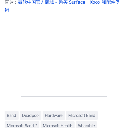
直达：
微软中国官方商城 - 购买 Surface、Xbox 和配件促
销
Band
Deadpool
Hardware
Microsoft Band
Microsoft Band 2
Microsoft Health
Wearable