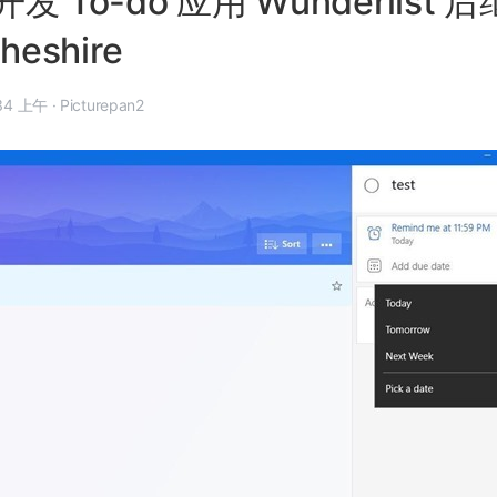
 To-do 应用 Wunderlist 
Cheshire
 月 7 日, 11:34 上午
·
Picturepan2