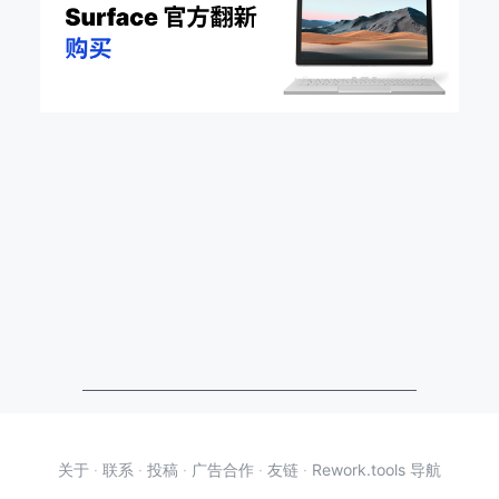
关于
·
联系
·
投稿
·
广告合作
·
友链
·
Rework.tools 导航