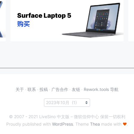
关于
·
联系
·
投稿
·
广告合作
·
友链
·
Rework.tools 导航
© 2007 - 2021 LiveSino 中文版 – 微软信仰中心 保留一切权利
Proudly published with
WordPress
. Theme
Thea
made with
♥
.