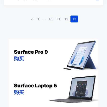
<
1
...
10
11
12
13