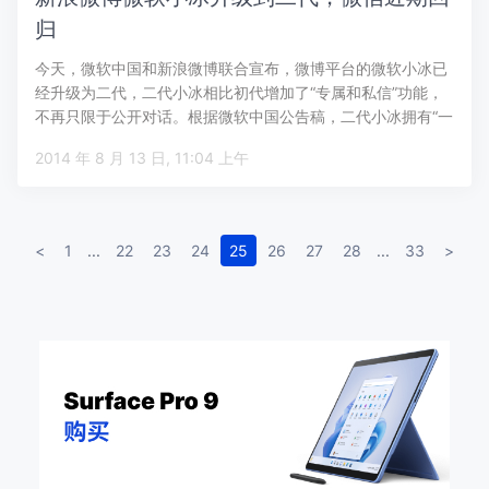
归
今天，微软中国和新浪微博联合宣布，微博平台的微软小冰已
经升级为二代，二代小冰相比初代增加了“专属和私信”功能，
不再只限于公开对话。根据微软中国公告稿，二代小冰拥有“一
对一私信聊天能…
2014 年 8 月 13 日, 11:04 上午
<
1
...
22
23
24
25
26
27
28
...
33
>