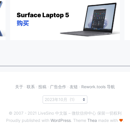
关于
·
联系
·
投稿
·
广告合作
·
友链
·
Rework.tools 导航
© 2007 - 2021 LiveSino 中文版 – 微软信仰中心 保留一切权利
Proudly published with
WordPress
. Theme
Thea
made with
♥
.