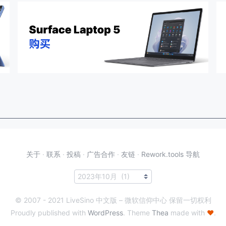
关于
·
联系
·
投稿
·
广告合作
·
友链
·
Rework.tools 导航
© 2007 - 2021 LiveSino 中文版 – 微软信仰中心 保留一切权利
Proudly published with
WordPress
. Theme
Thea
made with
♥
.