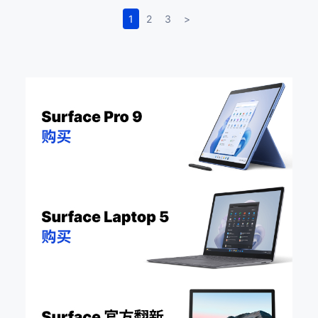
1
2
3
>