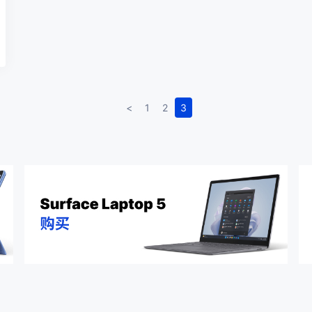
<
1
2
3