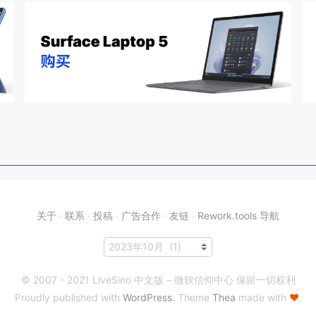
关于
·
联系
·
投稿
·
广告合作
·
友链
·
Rework.tools 导航
© 2007 - 2021 LiveSino 中文版 – 微软信仰中心 保留一切权利
Proudly published with
WordPress
. Theme
Thea
made with
♥
.