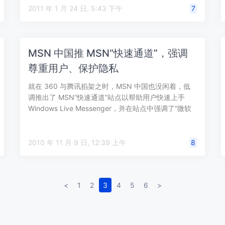
两项功能： 拼音注音…
2011 年 1 月 24 日, 5:43 下午
7
MSN 中国推 MSN“快速通道”，强调
尊重用户、保护隐私
就在 360 与腾讯掐架之时，MSN 中国也没闲着，低
调推出了 MSN“快速通道”站点以帮助用户快速上手
Windows Live Messenger，并在站点中强调了“微软
出品”…
2010 年 11 月 9 日, 12:39 上午
8
<
1
2
3
4
5
6
>