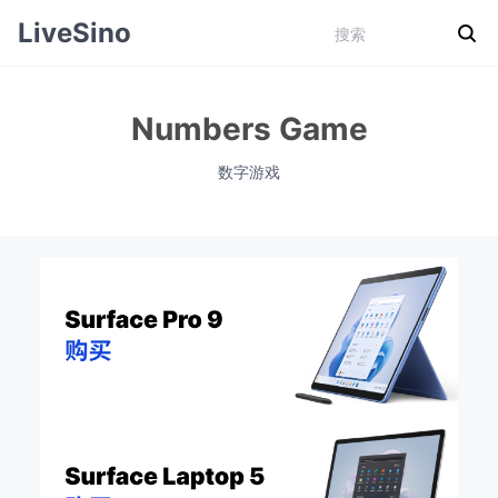
LiveSino
Numbers Game
数字游戏