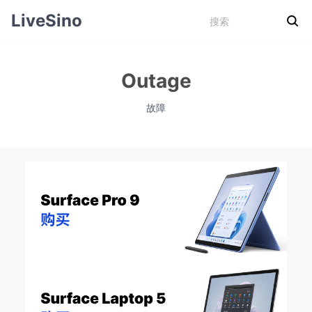
LiveSino
Outage
故障