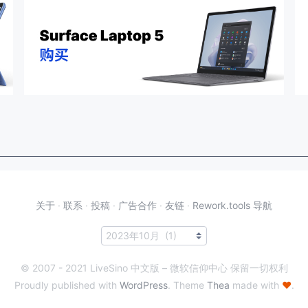
关于
·
联系
·
投稿
·
广告合作
·
友链
·
Rework.tools 导航
© 2007 - 2021 LiveSino 中文版 – 微软信仰中心 保留一切权利
Proudly published with
WordPress
. Theme
Thea
made with
♥
.