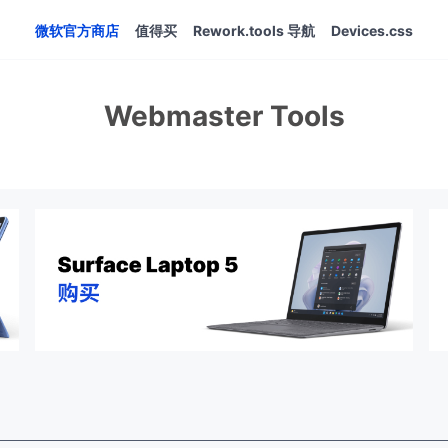
微软官方商店
值得买
Rework.tools 导航
Devices.css
Webmaster Tools