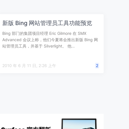
新版 Bing 网站管理员工具功能预览
Bing 部门的集团项目经理 Eric Gilmore 在 SMX
Advanced 会议上称，他们今夏将会推出新版 Bing 网
站管理员工具，并基于 Silverlight。 他…
2010 年 6 月 11 日, 2:26 上午
2