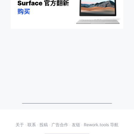
关于
·
联系
·
投稿
·
广告合作
·
友链
·
Rework.tools 导航