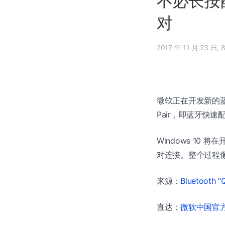
不必长按配
对
201
微软正在开发新的蓝牙功
Pair，即蓝牙快
Windows 1
对连接。整个过程像苹果 
来源：
Bluetooth “
直达：
微软中国官方商