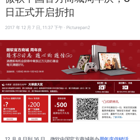
日正式开启折扣
2017 年 12 月 7 日, 11:37 下午
·
Picturepan2
12 月 8 日到 16 日，微软中国官方商城举办
周年庆促销活