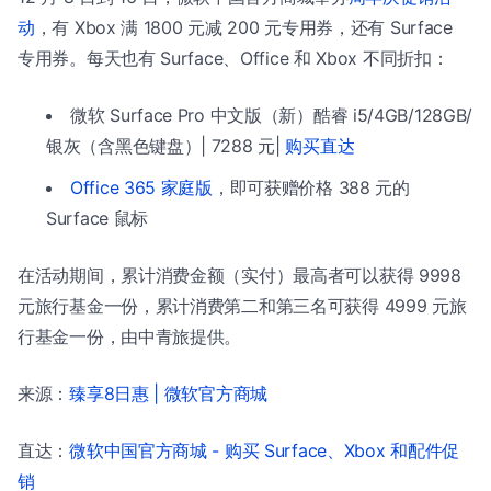
动
，有 Xbox 满 1800 元减 200 元专用券，还有 Surface
专用券。每天也有 Surface、Office 和 Xbox 不同折扣：
微软 Surface Pro 中文版（新）酷睿 i5/4GB/128GB/
银灰（含黑色键盘）| 7288 元|
购买直达
Office 365 家庭版
，即可获赠价格 388 元的
Surface 鼠标
在活动期间，累计消费金额（实付）最高者可以获得 9998
元旅行基金一份，累计消费第二和第三名可获得 4999 元旅
行基金一份，由中青旅提供。
来源：
臻享8日惠 | 微软官方商城
直达：
微软中国官方商城 - 购买 Surface、Xbox 和配件促
销