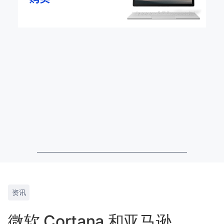
资讯
微软 Cortana 和亚马逊