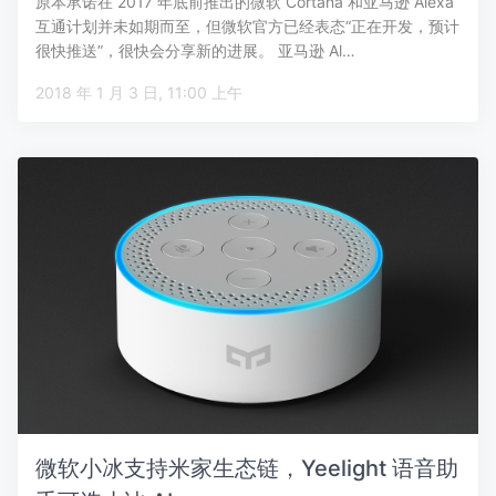
原本承诺在 2017 年底前推出的微软 Cortana 和亚马逊 Alexa
互通计划并未如期而至，但微软官方已经表态“正在开发，预计
很快推送”，很快会分享新的进展。 亚马逊 Al…
2018 年 1 月 3 日, 11:00 上午
微软小冰支持米家生态链，Yeelight 语音助