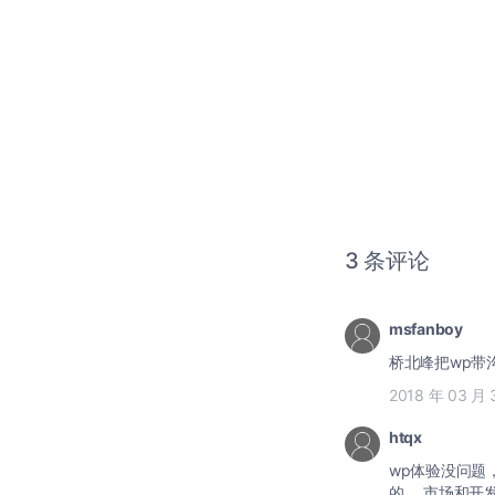
3 条评论
msfanboy
桥北峰把wp带
2018 年 03 月 
htqx
wp体验没问题
的。 市场和开