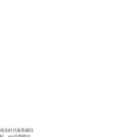
是领先时代备受瞩目
胜利，wp却要模仿