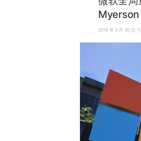
微软全局重
Myerso
2018