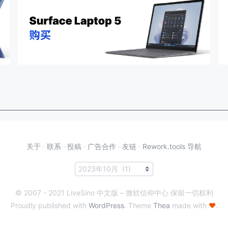
关于
·
联系
·
投稿
·
广告合作
·
友链
·
Rework.tools 导航
© 2007 - 2021 LiveSino 中文版 – 微软信仰中心 保留一切权利
Proudly published with
WordPress
. Theme
Thea
made with
♥
.