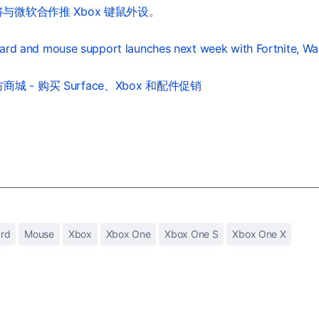
与微软合作推 Xbox 键鼠外设
。
rd and mouse support launches next week with Fortnite, W
城 - 购买 Surface、Xbox 和配件促销
rd
Mouse
Xbox
Xbox One
Xbox One S
Xbox One X