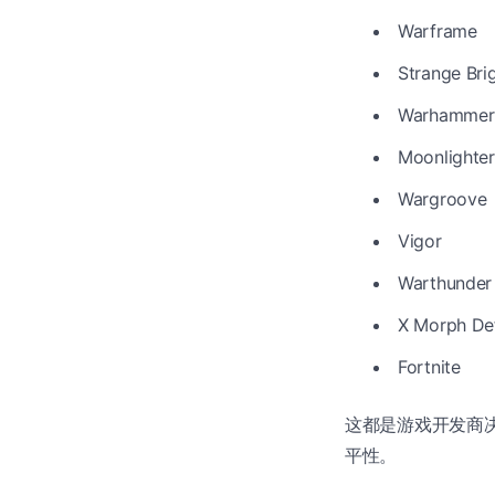
Warframe
Strange Bri
Warhammer 
Moonlighter
Wargroove
Vigor
Warthunder
X Morph De
Fortnite
这都是游戏开发商
平性。