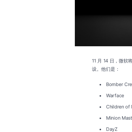
11 月 14 日，微
设。他们是：
Bomber Cr
Warface
Children of
Minion Mast
DayZ