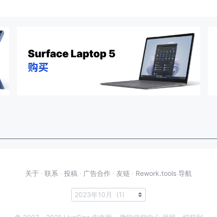
关于
·
联系
·
投稿
·
广告合作
·
友链
·
Rework.tools 导航