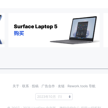
关于
·
联系
·
投稿
·
广告合作
·
友链
·
Rework.tools 导航
© 2007 - 2021 LiveSino 中文版 – 微软信仰中心 保留一切权利