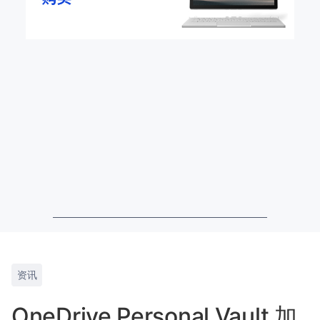
资讯
OneDrive Personal Vault 加