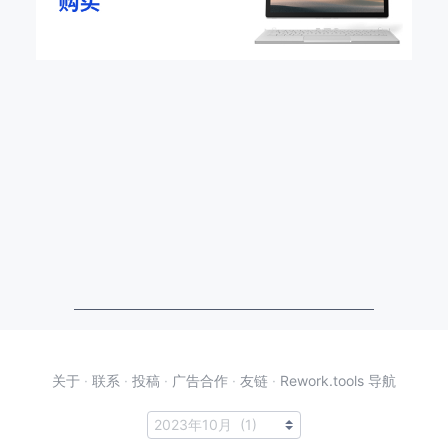
关于
·
联系
·
投稿
·
广告合作
·
友链
·
Rework.tools 导航