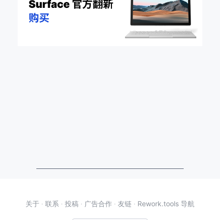
关于
·
联系
·
投稿
·
广告合作
·
友链
·
Rework.tools 导航