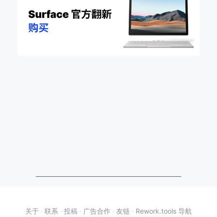
关于
·
联系
·
投稿
·
广告合作
·
友链
·
Rework.tools 导航