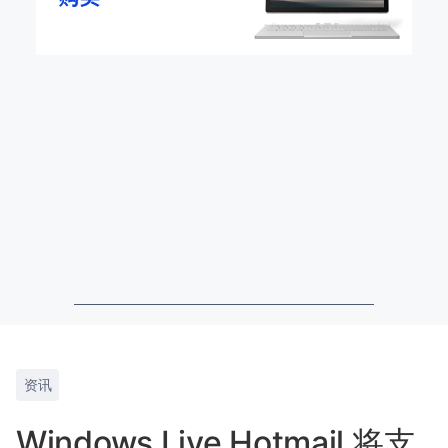
资讯
Windows Live Hotmail 将支