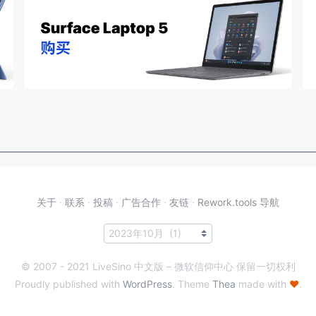
关于
·
联系
·
投稿
·
广告合作
·
友链
·
Rework.tools 导航
© 2007 - 2021 LiveSino 中文版 – 微软信仰中心 保留一切权利
Proudly published with
WordPress
. Theme
Thea
made with
♥
.