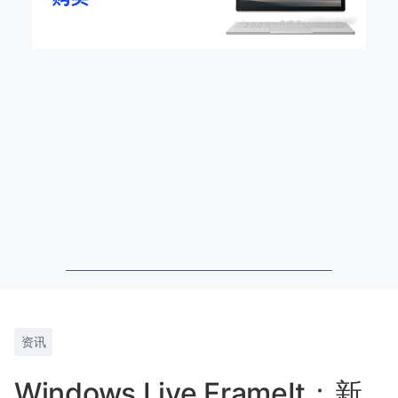
资讯
Windows Live FrameIt：新