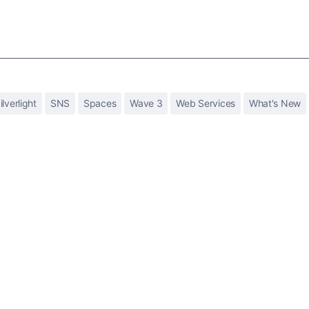
ilverlight
SNS
Spaces
Wave 3
Web Services
What's New