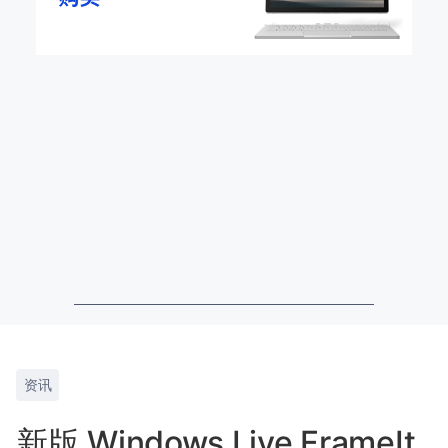
资讯
新版 Windows Live FrameIt