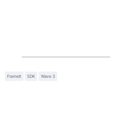
FrameIt
SDK
Wave 3