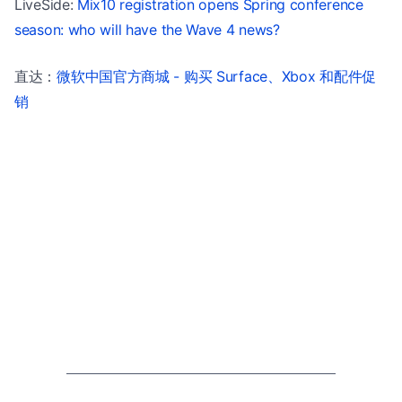
LiveSide:
Mix10 registration opens Spring conference
season: who will have the Wave 4 news?
直达：
微软中国官方商城 - 购买 Surface、Xbox 和配件促
销