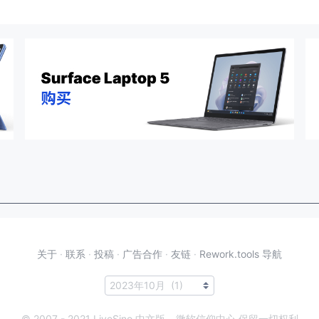
关于
·
联系
·
投稿
·
广告合作
·
友链
·
Rework.tools 导航
© 2007 - 2021 LiveSino 中文版 – 微软信仰中心 保留一切权利