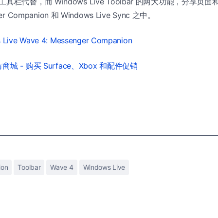
ing 工具栏代替，而 Windows Live Toolbar 的两大功能，分享页面
 Companion 和 Windows Live Sync 之中。
 Live Wave 4: Messenger Companion
城 - 购买 Surface、Xbox 和配件促销
ion
Toolbar
Wave 4
Windows Live