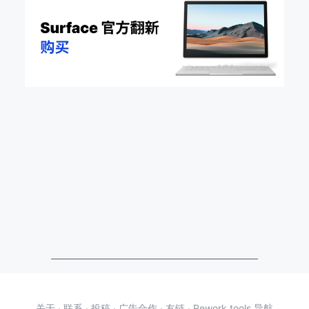
关于
·
联系
·
投稿
·
广告合作
·
友链
·
Rework.tools 导航