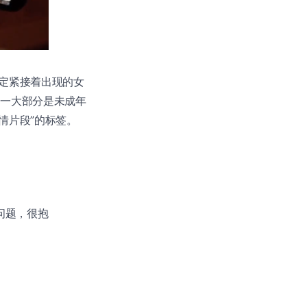
定紧接着出现的女
中一大部分是未成年
情片段”的标签。
的问题，很抱