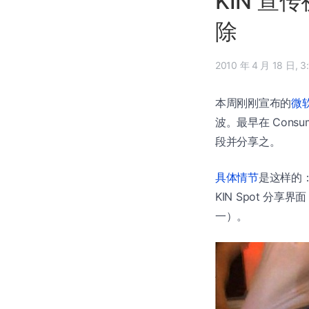
KIN 
除
2010 
本周刚刚宣布的
微软
波。最早在 Consume
段并分享之。
具体情节
是这样的：
KIN Spot 
一）。