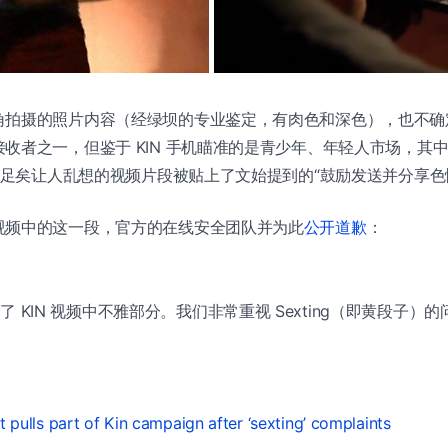
角拍摄的照片内容（经绿坝的专业鉴定，有肉色和深色），也不确
收者之一，但鉴于 KIN 手机瞄准的是青少年、年轻人市场，其
连串足矣让人乱想的视频片段被贴上了文始提到的“鼓励发送并分享色
视频中的这一段，官方的在线安全团队并为此
公开道歉
：
 KIN 视频中不雅部分。我们非常重视 Sexting（即黄段子）
。
t pulls part of Kin campaign after ‘sexting’ complaints