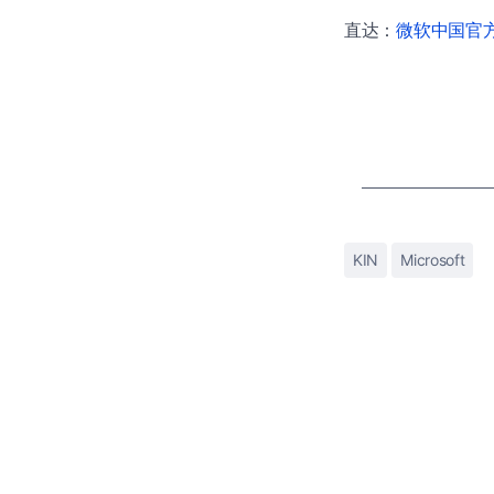
直达：
微软中国官方商
KIN
Microsoft