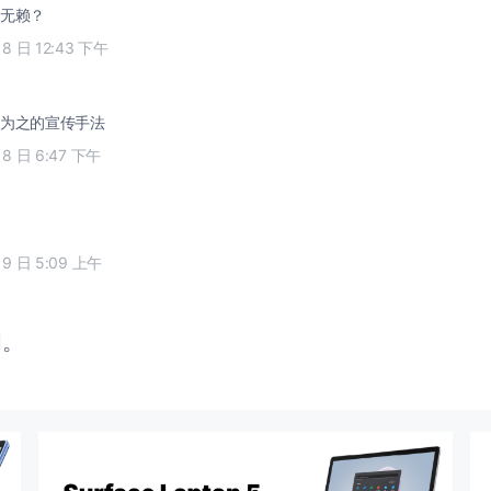
无赖？
18 日 12:43 下午
为之的宣传手法
18 日 6:47 下午
19 日 5:09 上午
闭。