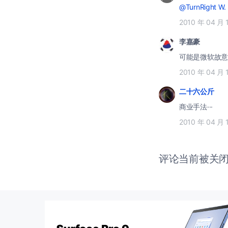
@TurnRight W.
2010 年 04 月 
李嘉豪
可能是微软故意
2010 年 04 月 
二十六公斤
商业手法···
2010 年 04 月 
评论当前被关