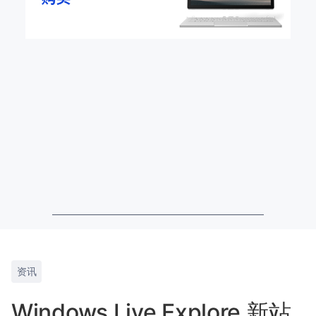
资讯
Windows Live Explore 新站