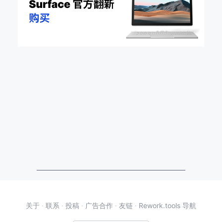
关于
·
联系
·
投稿
·
广告合作
·
友链
·
Rework.tools 导航