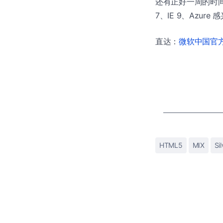
还有正好一周的时间，微软
7、IE 9、Azu
直达：
微软中国官方商
HTML5
MIX
Sil