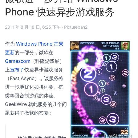
Phone 快速异步游戏服务
2011 年 8 月 18 日, 6:25 下午
·
Picturepan2
作为
Windows Phone 芒果
更新
的一部分，微软在
Gamescom
（科隆游戏展）
上
宣布了
快速异步游戏服务
（Fast Async），该服务将
进一步地优化如拼词类、棋
类等回合制游戏的体验。
GeekWire 就此服务的几个问
题获得了微软的答复：