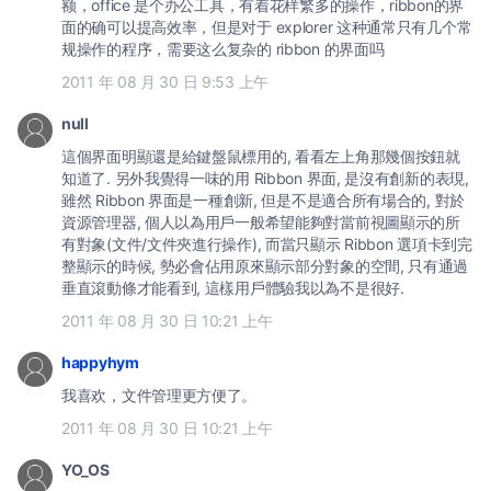
额，office 是个办公工具，有着花样繁多的操作，ribbon的界
面的确可以提高效率，但是对于 explorer 这种通常只有几个常
规操作的程序，需要这么复杂的 ribbon 的界面吗
2011 年 08 月 30 日 9:53 上午
null
這個界面明顯還是給鍵盤鼠標用的, 看看左上角那幾個按鈕就
知道了. 另外我覺得一味的用 Ribbon 界面, 是沒有創新的表現,
雖然 Ribbon 界面是一種創新, 但是不是適合所有場合的, 對於
資源管理器, 個人以為用戶一般希望能夠對當前視圖顯示的所
有對象(文件/文件夾進行操作), 而當只顯示 Ribbon 選項卡到完
整顯示的時候, 勢必會佔用原來顯示部分對象的空間, 只有通過
垂直滾動條才能看到, 這樣用戶體驗我以為不是很好.
2011 年 08 月 30 日 10:21 上午
happyhym
我喜欢，文件管理更方便了。
2011 年 08 月 30 日 10:21 上午
YO_OS