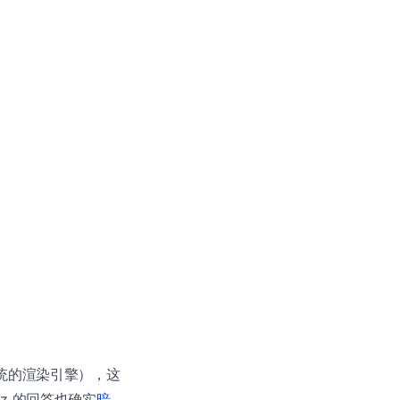
 作为系统的渲染引擎），这
itz 的回答也确实
暗