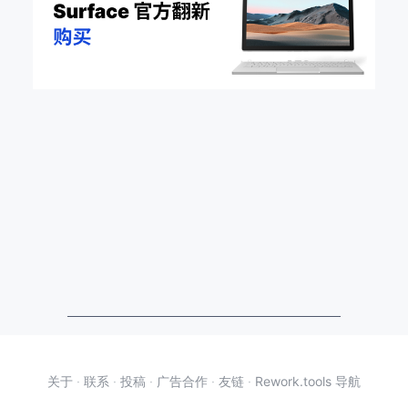
关于
·
联系
·
投稿
·
广告合作
·
友链
·
Rework.tools 导航