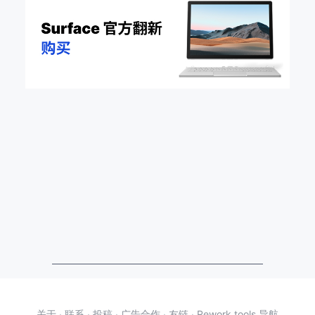
关于
·
联系
·
投稿
·
广告合作
·
友链
·
Rework.tools 导航