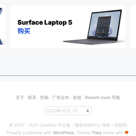
关于
·
联系
·
投稿
·
广告合作
·
友链
·
Rework.tools 导航
© 2007 - 2021 LiveSino 中文版 – 微软信仰中心 保留一切权利
Proudly published with
WordPress
. Theme
Thea
made with
♥
.