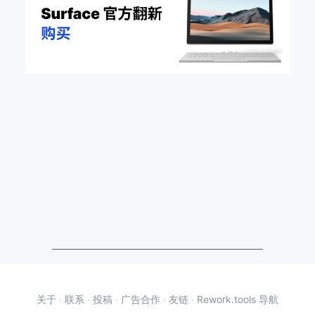
关于
·
联系
·
投稿
·
广告合作
·
友链
·
Rework.tools 导航