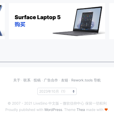
关于
·
联系
·
投稿
·
广告合作
·
友链
·
Rework.tools 导航
© 2007 - 2021 LiveSino 中文版 – 微软信仰中心 保留一切权利
Proudly published with
WordPress
. Theme
Thea
made with
♥
.