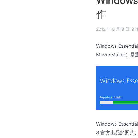
Window
作
2012 年 
Windows Esse
Movie Make
Windows Essen
8 官方出品的照片、