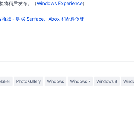
12 体验将稍后发布。（
Windows Experience
）
城 - 购买 Surface、Xbox 和配件促销
Maker
Photo Gallery
Windows
Windows 7
Windows 8
Windo